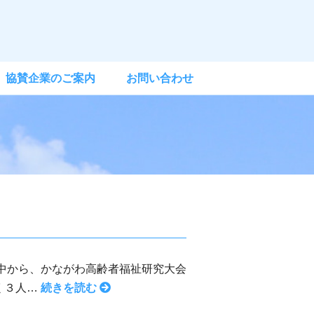
協賛企業のご案内
お問い合わせ
中から、かながわ高齢者福祉研究大会
最
く３人…
続きを読む
優