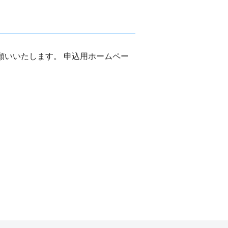
秀
賞
な
ら
お願いいたします。 申込用ホームペー
び
に
優
秀
賞
の
受
賞
演
題
が
決
定