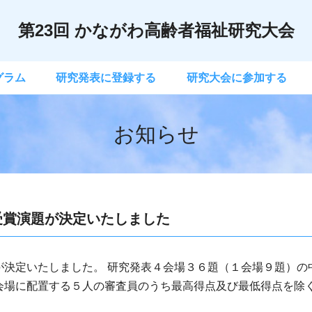
第23回 かながわ高齢者福祉研究大会
グラム
研究発表に登録する
研究大会に参加する
お知らせ
受賞演題が決定いたしました
が決定いたしました。 研究発表４会場３６題（１会場９題）の
会場に配置する５人の審査員のうち最高得点及び最低得点を除